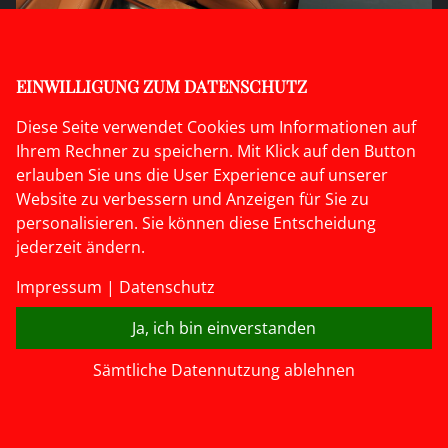
FRANZÖSISCHE OLDTIMER
Französische Oldtimer
EINWILLIGUNG ZUM DATENSCHUTZ
der Marken Citroen und Renault.
Diese Seite verwendet Cookies um Informationen auf
Ihrem Rechner zu speichern. Mit Klick auf den Button
erlauben Sie uns die User Experience auf unserer
Website zu verbessern und Anzeigen für Sie zu
personalisieren. Sie können diese Entscheidung
jederzeit ändern.
Impressum
|
Datenschutz
Ja, ich bin einverstanden
info[at]automobile-giannattasio.de
|
Impressum
|
Sämtliche Datennutzung ablehnen
Datenschutz